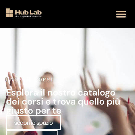
I NOSTRI CORSI
Esplora il nostro catalogo
dei corsi e trova quello più
giusto per te
scopri lo spazio