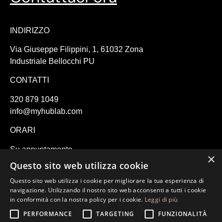
INDIRIZZO
Via Giuseppe Filippini, 1, 61032 Zona
Industriale Bellocchi PU
CONTATTI
320 879 1049
info@myhublab.com
ORARI
Su appuntamento
×
Lunedì – Venerdì: 9:00 – 18:00
Questo sito web utilizza cookie
Sabato: 10:00 – 14:00
Questo sito web utilizza i cookie per migliorare la tua esperienza di
navigazione. Utilizzando il nostro sito web acconsenti a tutti i cookie
in conformità con la nostra policy per i cookie.
Leggi di più
© Hub Lab 2024 di Nicola Lustrissimini | Privacy e cookie policy
PERFORMANCE
TARGETING
FUNZIONALITÀ
| web design:
Comunica Media Agency